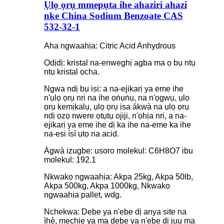
Ụlọ ọrụ mmepụta ihe ahaziri ahazi
nke China Sodium Benzoate CAS
532-32-1
Aha ngwaahịa: Citric Acid Anhydrous
Ọdịdị: kristal na-enweghị agba ma ọ bụ ntụ
ntụ kristal ọcha.
Ngwa ndị bụ isi: a na-ejikarị ya eme ihe
n'ụlọ ọrụ nri na ihe ọṅụṅụ, na n'ọgwụ, ụlọ
ọrụ kemịkalụ, ụlọ ọrụ ịsa ákwà na ụlọ ọrụ
ndị ọzọ nwere ọtụtụ ojiji, n'ọhịa nri, a na-
ejikarị ya eme ihe dị ka ihe na-eme ka ihe
na-esi ísì ụtọ na acid.
Àgwà izugbe: usoro molekul: C6H8O7 ibu
molekul: 192.1
Nkwakọ ngwaahịa: Akpa 25kg, Akpa 50lb,
Akpa 500kg, Akpa 1000kg, Nkwakọ
ngwaahịa pallet, wdg.
Nchekwa: Debe ya n'ebe dị anya site na
ìhè, mechie ya ma debe ya n'ebe dị jụụ ma