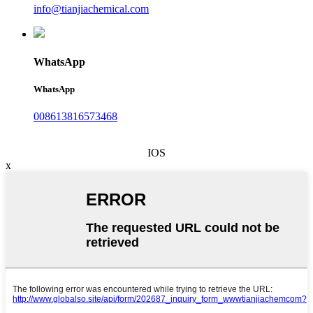
info@tianjiachemical.com
WhatsApp
WhatsApp
008613816573468
IOS
x