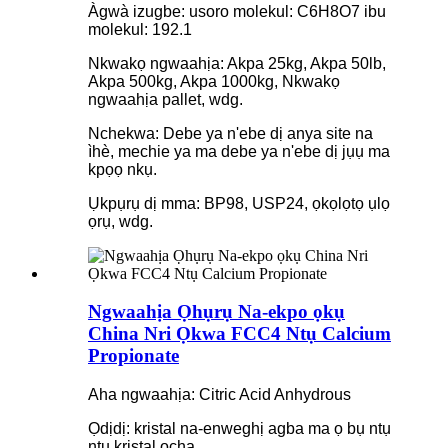
Àgwà izugbe: usoro molekul: C6H8O7 ibu
molekul: 192.1
Nkwakọ ngwaahịa: Akpa 25kg, Akpa 50lb,
Akpa 500kg, Akpa 1000kg, Nkwakọ
ngwaahịa pallet, wdg.
Nchekwa: Debe ya n'ebe dị anya site na
ìhè, mechie ya ma debe ya n'ebe dị jụụ ma
kpọọ nkụ.
Ụkpụrụ dị mma: BP98, USP24, ọkọlọtọ ụlọ
ọrụ, wdg.
Ngwaahịa Ọhụrụ Na-ekpo ọkụ
China Nri Ọkwa FCC4 Ntụ Calcium
Propionate
Aha ngwaahịa: Citric Acid Anhydrous
Ọdịdị: kristal na-enweghị agba ma ọ bụ ntụ
ntụ kristal ọcha.