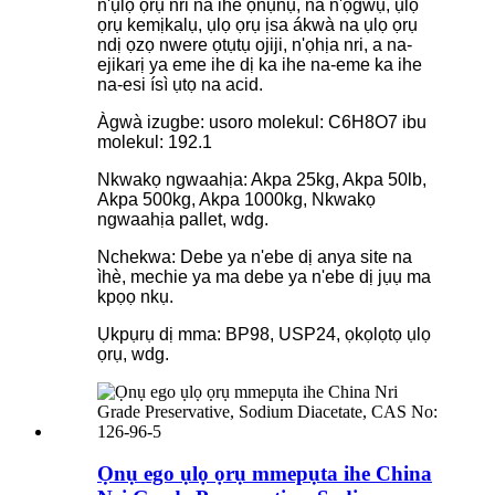
n'ụlọ ọrụ nri na ihe ọṅụṅụ, na n'ọgwụ, ụlọ
ọrụ kemịkalụ, ụlọ ọrụ ịsa ákwà na ụlọ ọrụ
ndị ọzọ nwere ọtụtụ ojiji, n'ọhịa nri, a na-
ejikarị ya eme ihe dị ka ihe na-eme ka ihe
na-esi ísì ụtọ na acid.
Àgwà izugbe: usoro molekul: C6H8O7 ibu
molekul: 192.1
Nkwakọ ngwaahịa: Akpa 25kg, Akpa 50lb,
Akpa 500kg, Akpa 1000kg, Nkwakọ
ngwaahịa pallet, wdg.
Nchekwa: Debe ya n'ebe dị anya site na
ìhè, mechie ya ma debe ya n'ebe dị jụụ ma
kpọọ nkụ.
Ụkpụrụ dị mma: BP98, USP24, ọkọlọtọ ụlọ
ọrụ, wdg.
Ọnụ ego ụlọ ọrụ mmepụta ihe China