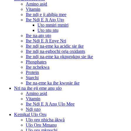
Amino asịd
Vitamin
Ihe ndị e ji ahịhịa mee
Ihe Ndị E Ji Atọ Ụtọ
Uto mmiri mmiri
Uto ntụ ntụ
Ihe na-atọ ụtọ
Ihe Ndị E Ji Enye Nri
Ihe ndị na-eme ka acidic sie ike
Ihe ndị na-egbochi ọrịa oxidants
Ihe ndị na-eme ka ọkpụrụkpụ sie ike
Phosphates
Ihe nchekwa
Protein
Starchi
Ihe na-eme ka ihe kwụsie ike
Nri na ihe eji eme anụ ụlọ
Amino asịd
Vitamin
Ihe Ndị E Ji Anụ Ụlọ Mee
Ndị ọzọ
Kemịkal Ụlọ Ọrụ
Ụlọ ọrụ nhicha ákwà
Ụlọ Ọrụ Mmanụ
Ụlọ ọrụ mkpuchi