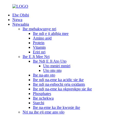
Ebe Obibi
Ngwa
Ngwaahịa
Ihe mgbakwunye nri
Ihe ndị e ji ahịhịa mee
Amino asịd
Protein
Vitamin
Eriri nri
Ihe E Ji Mee Nri
Ihe Ndị E Ji Atọ Ụtọ
Uto mmiri mmiri
Uto ntụ ntụ
Ihe na-atọ ụtọ
Ihe ndị na-eme ka acidic sie ike
Ihe ndị na-egbochi ọrịa oxidants
Ihe ndị na-eme ka ọkpụrụkpụ sie ike
Phosphates
Ihe nchekwa
Starchi
Ihe na-eme ka ihe kwụsie ike
Nri na ihe eji eme anụ ụlọ