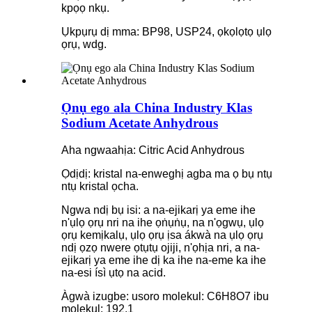
kpọọ nkụ.
Ụkpụrụ dị mma: BP98, USP24, ọkọlọtọ ụlọ
ọrụ, wdg.
Ọnụ ego ala China Industry Klas
Sodium Acetate Anhydrous
Aha ngwaahịa: Citric Acid Anhydrous
Ọdịdị: kristal na-enweghị agba ma ọ bụ ntụ
ntụ kristal ọcha.
Ngwa ndị bụ isi: a na-ejikarị ya eme ihe
n'ụlọ ọrụ nri na ihe ọṅụṅụ, na n'ọgwụ, ụlọ
ọrụ kemịkalụ, ụlọ ọrụ ịsa ákwà na ụlọ ọrụ
ndị ọzọ nwere ọtụtụ ojiji, n'ọhịa nri, a na-
ejikarị ya eme ihe dị ka ihe na-eme ka ihe
na-esi ísì ụtọ na acid.
Àgwà izugbe: usoro molekul: C6H8O7 ibu
molekul: 192.1