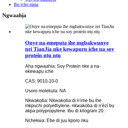
Ihe ịchọ mma
Ngwaahịa
Onye na-emepụta ihe mgbakwunye
nri TianJia nke kewapụrụ iche na soy
protein ntụ ntụ
Aha ngwaahịa: Soy Protein nke a na-
ekewapụ iche
CAS: 9010-10-0
Usoro molekụla: NA
Nkwakọba: Nkwakọba dị n'ime bụ ihe
mkpuchi polyethylene, nkwakọba dị n'èzí bụ
akpa polypropylene. Ibu dị kilogram 20.
Nchekwa: Ebe dị jụụ kpọrọ nkụ