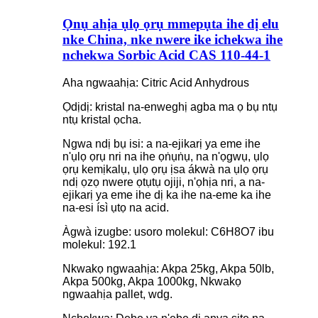
Ọnụ ahịa ụlọ ọrụ mmepụta ihe dị elu
nke China, nke nwere ike ichekwa ihe
nchekwa Sorbic Acid CAS 110-44-1
Aha ngwaahịa: Citric Acid Anhydrous
Ọdịdị: kristal na-enweghị agba ma ọ bụ ntụ
ntụ kristal ọcha.
Ngwa ndị bụ isi: a na-ejikarị ya eme ihe
n'ụlọ ọrụ nri na ihe ọṅụṅụ, na n'ọgwụ, ụlọ
ọrụ kemịkalụ, ụlọ ọrụ ịsa ákwà na ụlọ ọrụ
ndị ọzọ nwere ọtụtụ ojiji, n'ọhịa nri, a na-
ejikarị ya eme ihe dị ka ihe na-eme ka ihe
na-esi ísì ụtọ na acid.
Àgwà izugbe: usoro molekul: C6H8O7 ibu
molekul: 192.1
Nkwakọ ngwaahịa: Akpa 25kg, Akpa 50lb,
Akpa 500kg, Akpa 1000kg, Nkwakọ
ngwaahịa pallet, wdg.