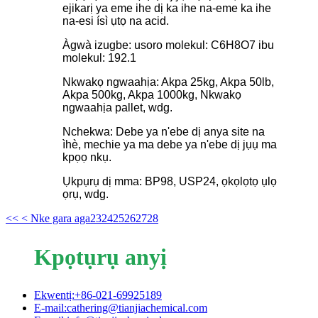
ejikarị ya eme ihe dị ka ihe na-eme ka ihe
na-esi ísì ụtọ na acid.
Àgwà izugbe: usoro molekul: C6H8O7 ibu
molekul: 192.1
Nkwakọ ngwaahịa: Akpa 25kg, Akpa 50lb,
Akpa 500kg, Akpa 1000kg, Nkwakọ
ngwaahịa pallet, wdg.
Nchekwa: Debe ya n'ebe dị anya site na
ìhè, mechie ya ma debe ya n'ebe dị jụụ ma
kpọọ nkụ.
Ụkpụrụ dị mma: BP98, USP24, ọkọlọtọ ụlọ
ọrụ, wdg.
<<
< Nke gara aga
23
24
25
26
27
28
Kpọtụrụ anyị
Ekwentị:+86-021-69925189
E-mail:cathering@tianjiachemical.com