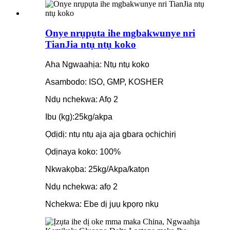
Onye nrụpụta ihe mgbakwunye nri
TianJia ntụ ntụ koko
Aha Ngwaahịa: Ntụ ntụ koko
Asambodo: ISO, GMP, KOSHER
Ndụ nchekwa: Afọ 2
Ibu (kg):25kg/akpa
Ọdịdị: ntụ ntụ aja aja gbara ọchịchịrị
Ọdịnaya koko: 100%
Nkwakọba: 25kg/Akpa/katọn
Ndụ nchekwa: afọ 2
Nchekwa: Ebe dị jụụ kpọrọ nkụ