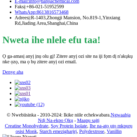
E-mail:info@tianjiachemical.com
Faksị:+86-021-51952599
WhatsApp:8613816573468
Adreesị:R-1403,Zhongji Mansion, No.819-1,Yinxiang
Rd,Jiading Area,Shanghai,China
Nweta ihe nlele efu taa!
Ọ ga-amasị anyị ịnụ olu gị! Zitere anyị ozi site na iji fọm dị n'akụkụ
nke ọzọ, ma ọ bụ zitere anyị ozi email.
Denye aha
© Nwebiisinka - 2010-2024: Ikike niile echekwabara.
Ngwaahịa
Ndị Na-ekpo Ọkụ
-
Maapụ saịtị
Creatine Monohydrate
,
Soy Protein Isolate
,
Ihe na-atọ ụtọ mkpụrụ
osisi Monk
,
Starch emezigharịrị
,
Polydextrose
,
Vanillin