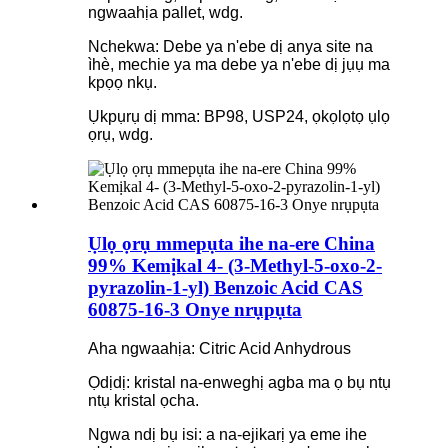
ngwaahịa pallet, wdg.
Nchekwa: Debe ya n'ebe dị anya site na
ìhè, mechie ya ma debe ya n'ebe dị jụụ ma
kpọọ nkụ.
Ụkpụrụ dị mma: BP98, USP24, ọkọlọtọ ụlọ
ọrụ, wdg.
Ụlọ ọrụ mmepụta ihe na-ere China
99% Kemịkal 4- (3-Methyl-5-oxo-2-
pyrazolin-1-yl) Benzoic Acid CAS
60875-16-3 Onye nrụpụta
Aha ngwaahịa: Citric Acid Anhydrous
Ọdịdị: kristal na-enweghị agba ma ọ bụ ntụ
ntụ kristal ọcha.
Ngwa ndị bụ isi: a na-ejikarị ya eme ihe