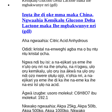
Ịzụta ihe dị oke mma maka China,
Ngwaahịa Kemịkalụ Glucono Delta
Lactone maka Ihe mgbakwunye nri
(gdl)
Aha ngwaahịa: Citric Acid Anhydrous
Ọdịdị: kristal na-enweghị agba ma ọ bụ ntụ
ntụ kristal ọcha.
Ngwa ndị bụ isi: a na-ejikarị ya eme ihe
n'ụlọ ọrụ nri na ihe ọṅụṅụ, na n'ọgwụ, ụlọ
ọrụ kemịkalụ, ụlọ ọrụ ịsa ákwà na ụlọ ọrụ
ndị ọzọ nwere ọtụtụ ojiji, n'ọhịa nri, a na-
ejikarị ya eme ihe dị ka ihe na-eme ka ihe
na-esi ísì ụtọ na acid.
Àgwà izugbe: usoro molekul: C6H8O7 ibu
molekul: 192.1
Nkwakọ ngwaahịa: Akpa 25kg, Akpa 50lb,
Akpa 500kg, Akpa 1000kg, Nkwakọ