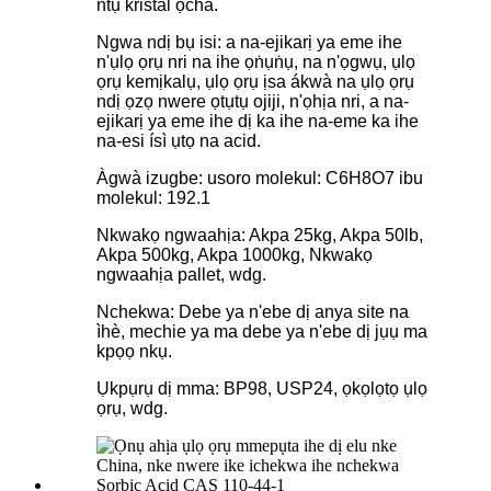
ntụ kristal ọcha.
Ngwa ndị bụ isi: a na-ejikarị ya eme ihe
n'ụlọ ọrụ nri na ihe ọṅụṅụ, na n'ọgwụ, ụlọ
ọrụ kemịkalụ, ụlọ ọrụ ịsa ákwà na ụlọ ọrụ
ndị ọzọ nwere ọtụtụ ojiji, n'ọhịa nri, a na-
ejikarị ya eme ihe dị ka ihe na-eme ka ihe
na-esi ísì ụtọ na acid.
Àgwà izugbe: usoro molekul: C6H8O7 ibu
molekul: 192.1
Nkwakọ ngwaahịa: Akpa 25kg, Akpa 50lb,
Akpa 500kg, Akpa 1000kg, Nkwakọ
ngwaahịa pallet, wdg.
Nchekwa: Debe ya n'ebe dị anya site na
ìhè, mechie ya ma debe ya n'ebe dị jụụ ma
kpọọ nkụ.
Ụkpụrụ dị mma: BP98, USP24, ọkọlọtọ ụlọ
ọrụ, wdg.