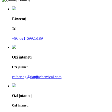
Ekwentị
Tel
+86-021-69925189
Ozi ịntanetị
Ozi ịntanetị
cathering@tianjiachemical.com
Ozi ịntanetị
Ozi ịntanetị