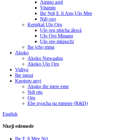
Amino asịd
Vitamin
Ihe Ndị E Ji Anụ Ụlọ Mee
Ndị ọzọ
Kemịkal Ụlọ Ọrụ
Ụlọ ọrụ nhicha ákwà
Ụlọ Ọrụ Mmanụ
Ụlọ ọrụ mkpuchi
Ihe ịchọ mma
Akụkọ
Akụkọ Ngwaahịa
Akụkọ Ụlọ Ọrụ
Vidiyo
Ihe ngosi
Kpọtụrụ anyị
Akụkọ ihe mere eme
Ndị otu
Ọrụ
Ebe nyocha na mmepe (R&D)
English
Nkeji edemede
Ihe E Ji Mee Nri