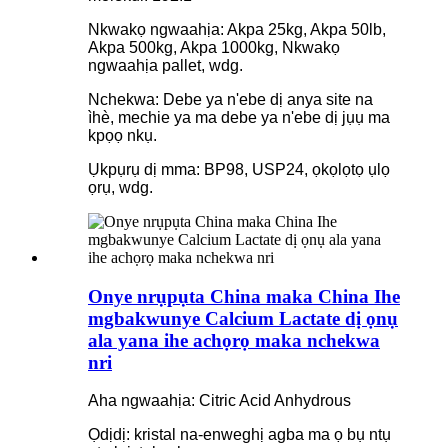
Nkwakọ ngwaahịa: Akpa 25kg, Akpa 50lb,
Akpa 500kg, Akpa 1000kg, Nkwakọ
ngwaahịa pallet, wdg.
Nchekwa: Debe ya n'ebe dị anya site na
ìhè, mechie ya ma debe ya n'ebe dị jụụ ma
kpọọ nkụ.
Ụkpụrụ dị mma: BP98, USP24, ọkọlọtọ ụlọ
ọrụ, wdg.
Onye nrụpụta China maka China Ihe
mgbakwunye Calcium Lactate dị ọnụ
ala yana ihe achọrọ maka nchekwa
nri
Aha ngwaahịa: Citric Acid Anhydrous
Ọdịdị: kristal na-enweghị agba ma ọ bụ ntụ