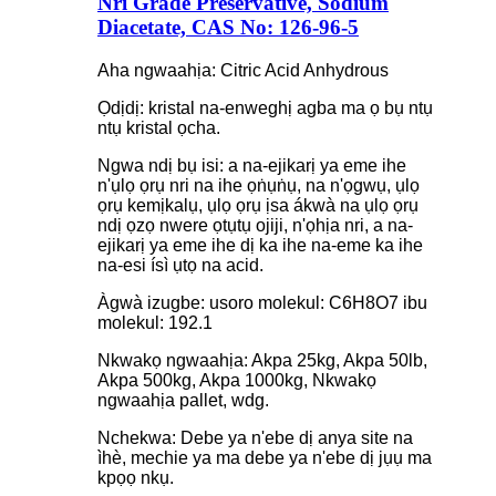
Nri Grade Preservative, Sodium
Diacetate, CAS No: 126-96-5
Aha ngwaahịa: Citric Acid Anhydrous
Ọdịdị: kristal na-enweghị agba ma ọ bụ ntụ
ntụ kristal ọcha.
Ngwa ndị bụ isi: a na-ejikarị ya eme ihe
n'ụlọ ọrụ nri na ihe ọṅụṅụ, na n'ọgwụ, ụlọ
ọrụ kemịkalụ, ụlọ ọrụ ịsa ákwà na ụlọ ọrụ
ndị ọzọ nwere ọtụtụ ojiji, n'ọhịa nri, a na-
ejikarị ya eme ihe dị ka ihe na-eme ka ihe
na-esi ísì ụtọ na acid.
Àgwà izugbe: usoro molekul: C6H8O7 ibu
molekul: 192.1
Nkwakọ ngwaahịa: Akpa 25kg, Akpa 50lb,
Akpa 500kg, Akpa 1000kg, Nkwakọ
ngwaahịa pallet, wdg.
Nchekwa: Debe ya n'ebe dị anya site na
ìhè, mechie ya ma debe ya n'ebe dị jụụ ma
kpọọ nkụ.