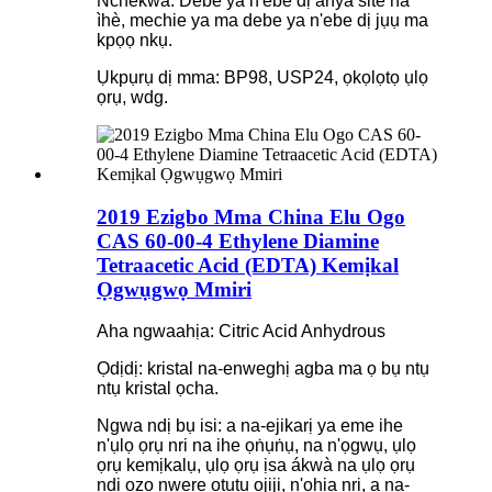
Nchekwa: Debe ya n'ebe dị anya site na
ìhè, mechie ya ma debe ya n'ebe dị jụụ ma
kpọọ nkụ.
Ụkpụrụ dị mma: BP98, USP24, ọkọlọtọ ụlọ
ọrụ, wdg.
2019 Ezigbo Mma China Elu Ogo
CAS 60-00-4 Ethylene Diamine
Tetraacetic Acid (EDTA) Kemịkal
Ọgwụgwọ Mmiri
Aha ngwaahịa: Citric Acid Anhydrous
Ọdịdị: kristal na-enweghị agba ma ọ bụ ntụ
ntụ kristal ọcha.
Ngwa ndị bụ isi: a na-ejikarị ya eme ihe
n'ụlọ ọrụ nri na ihe ọṅụṅụ, na n'ọgwụ, ụlọ
ọrụ kemịkalụ, ụlọ ọrụ ịsa ákwà na ụlọ ọrụ
ndị ọzọ nwere ọtụtụ ojiji, n'ọhịa nri, a na-