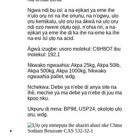
Ngwa ndị bụ isi: a na-ejikarị ya eme ihe
n'ụlọ ọrụ nri na ihe ọṅụṅụ, na n'ọgwụ, ụlọ
ọrụ kemịkalụ, ụlọ ọrụ ịsa ákwà na ụlọ ọrụ
ndị ọzọ nwere ọtụtụ ojiji, n'ọhịa nri, a na-
ejikarị ya eme ihe dị ka ihe na-eme ka ihe
na-esi ísì ụtọ na acid.
Àgwà izugbe: usoro molekul: C6H8O7 ibu
molekul: 192.1
Nkwakọ ngwaahịa: Akpa 25kg, Akpa 50lb,
Akpa 500kg, Akpa 1000kg, Nkwakọ
ngwaahịa pallet, wdg.
Nchekwa: Debe ya n'ebe dị anya site na
ìhè, mechie ya ma debe ya n'ebe dị jụụ ma
kpọọ nkụ.
Ụkpụrụ dị mma: BP98, USP24, ọkọlọtọ ụlọ
ọrụ, wdg.