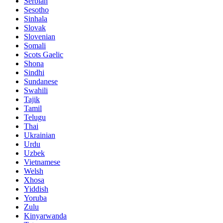
Serbian
Sesotho
Sinhala
Slovak
Slovenian
Somali
Scots Gaelic
Shona
Sindhi
Sundanese
Swahili
Tajik
Tamil
Telugu
Thai
Ukrainian
Urdu
Uzbek
Vietnamese
Welsh
Xhosa
Yiddish
Yoruba
Zulu
Kinyarwanda