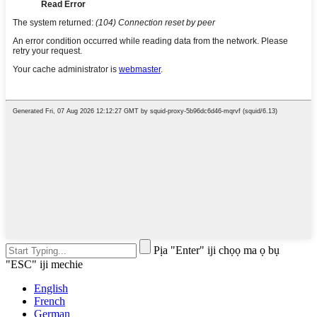
Pịa "Enter" iji chọọ ma ọ bụ
"ESC" iji mechie
English
French
German