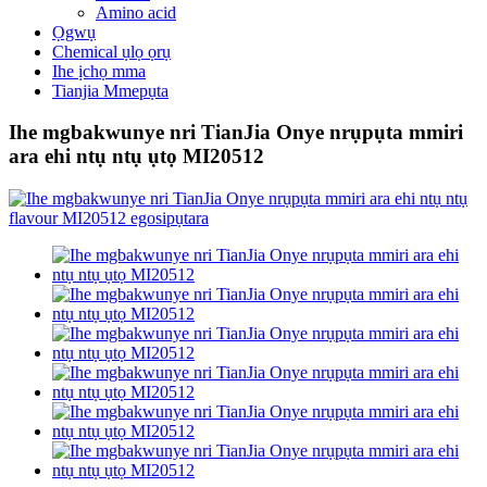
Amino acid
Ọgwụ
Chemical ụlọ ọrụ
Ihe ịchọ mma
Tianjia Mmepụta
Ihe mgbakwunye nri TianJia Onye nrụpụta mmiri
ara ehi ntụ ntụ ụtọ MI20512