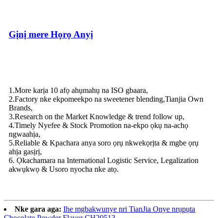
Gịnị mere Họrọ Anyị
1.More karịa 10 afọ ahụmahụ na ISO gbaara,
2.Factory nke ekpomeekpo na sweetener blending,Tianjia Own
Brands,
3.Research on the Market Knowledge & trend follow up,
4.Timely Nyefee & Stock Promotion na-ekpo ọkụ na-achọ
ngwaahịa,
5.Reliable & Kpachara anya soro ọrụ nkwekọrịta & mgbe ọrụ
ahịa gasịrị,
6. Ọkachamara na International Logistic Service, Legalization
akwụkwọ & Usoro nyocha nke atọ.
Nke gara aga:
Ihe mgbakwunye nri TianJia Onye nrụpụta
Chocolate Powder Flavor CH20513