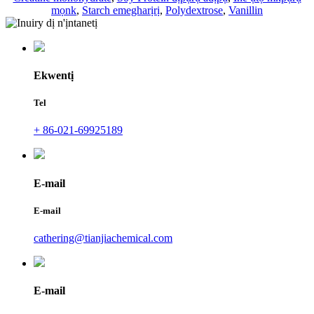
mọnk
,
Starch emegharịrị
,
Polydextrose
,
Vanillin
Ekwentị
Tel
+ 86-021-69925189
E-mail
E-mail
cathering@tianjiachemical.com
E-mail