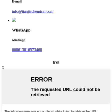
E-mail
info@tianjiachemical.com
WhatsApp
whatsapp
008613816573468
IOS
x