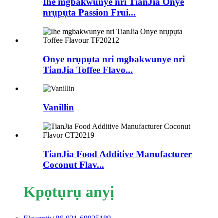
Ihe mgbakwunye nri TianJia Onye
nrụpụta Passion Frui...
Onye nrụpụta nri mgbakwunye nri
TianJia Toffee Flavo...
Vanillin
TianJia Food Additive Manufacturer
Coconut Flav...
Kpọtụrụ anyị