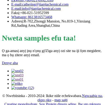
Ekwentị:+86-021-69925189
E-mail:cathering@tianjiachemical.com
E-mail:info@tianjiachemical.com
Faksị:+86-021-51952599
Whatsapp: 8613816573468
Adreesị:R-702,Zhongji Mansion, No.819-1,Yinxiang
Rd,Jiading Area,Shanghai,China
Nweta samples efu taa!
Ọ ga-amasị anyị ịnụ n'ọnụ gị!Ziga anyị ozi site na iji fọm megidere,
ma ọ bụ zitere anyị email.
Denye aha
© Nwebiisinka - 2010-2024: Ikike niile echekwabara.
Ngwaahịa na-
ekpo ọkụ
-
map saịtị
Creatine monohydrate
,
Soy Protein dịpụrụ adịpụ
,
Ihe ụtọ mkpụrụ