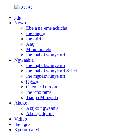
Ụlọ
Ngwa
Ebe a na-eme achịcha
Ihe ọṅụṅụ
Ihe oriri
Anụ
Mmiri ara ehi
Ihe mgbakwunye nri
Ngwaahịa
Ihe mgbakwunye nri
Ihe mgbakwunye nri & Pet
Ihe mgbakwunye nri
Ọgwụ
Chemical ụlọ ọrụ
Ihe ịchọ mma
Tianjia Mmepụta
Akụkọ
Akụkọ ngwaahịa
Akụkọ ụlọ ọrụ
Vidiyo
Ihe ngosi
Kpọtụrụ anyị