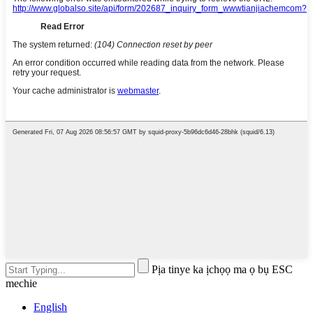
Pịa tinye ka ịchọọ ma ọ bụ ESC
mechie
English