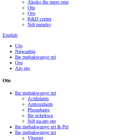
Akụkọ ihe mere eme
Otu
Ọrụ
R&D center
Ndị mmekọ
English
Ụlọ
Ngwaahịa
Ihe mgbakwunye nri
Ọrụ
Atọ ụtọ
Otu
Ihe mgbakwunye nri
Acidulants
Antioxidants
Phosphates
Ihe nchekwa
Ndị na-atọ ụtọ
Ihe mgbakwunye nri & Pet
Ihe mgbakwunye nri
Vitamin