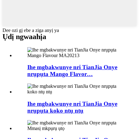
Dee ozi gị ebe a ziga anyị ya
Ụdị ngwaahịa
Ihe mgbakwunye nri TianJia Onye
nrụpụta Mango Flavor…
Ihe mgbakwunye nri TianJia Onye
nrụpụta koko ntụ ntụ