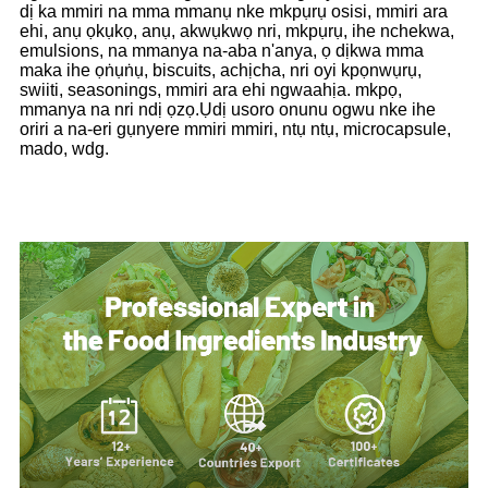
dị ka mmiri na mma mmanụ nke mkpụrụ osisi, mmiri ara
ehi, anụ ọkụkọ, anụ, akwụkwọ nri, mkpụrụ, ihe nchekwa,
emulsions, na mmanya na-aba n'anya, ọ dịkwa mma
maka ihe ọṅụṅụ, biscuits, achịcha, nri oyi kpọnwụrụ,
swiiti, seasonings, mmiri ara ehi ngwaahịa. mkpọ,
mmanya na nri ndị ọzọ.Ụdị usoro onunu ogwu nke ihe
oriri a na-eri gụnyere mmiri mmiri, ntụ ntụ, microcapsule,
mado, wdg.