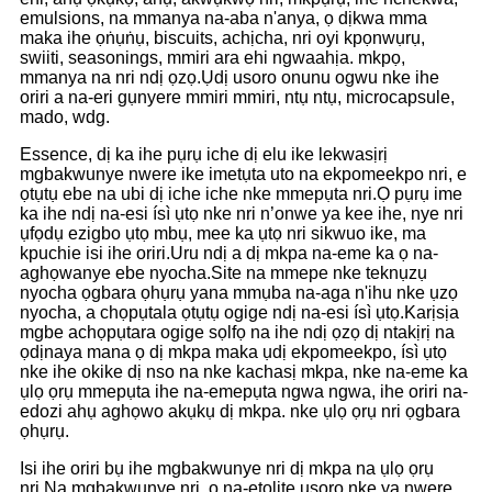
emulsions, na mmanya na-aba n'anya, ọ dịkwa mma
maka ihe ọṅụṅụ, biscuits, achịcha, nri oyi kpọnwụrụ,
swiiti, seasonings, mmiri ara ehi ngwaahịa. mkpọ,
mmanya na nri ndị ọzọ.Ụdị usoro onunu ogwu nke ihe
oriri a na-eri gụnyere mmiri mmiri, ntụ ntụ, microcapsule,
mado, wdg.
Essence, dị ka ihe pụrụ iche dị elu ike lekwasịrị
mgbakwunye nwere ike imetụta uto na ekpomeekpo nri, e
ọtụtụ ebe na ubi dị iche iche nke mmepụta nri.Ọ pụrụ ime
ka ihe ndị na-esi ísì ụtọ nke nri n’onwe ya kee ihe, nye nri
ụfọdụ ezigbo ụtọ mbụ, mee ka ụtọ nri sikwuo ike, ma
kpuchie isi ihe oriri.Uru ndị a dị mkpa na-eme ka ọ na-
aghọwanye ebe nyocha.Site na mmepe nke teknụzụ
nyocha ọgbara ọhụrụ yana mmụba na-aga n'ihu nke ụzọ
nyocha, a chọpụtala ọtụtụ ogige ndị na-esi ísì ụtọ.Karịsịa
mgbe achọpụtara ogige sọlfọ na ihe ndị ọzọ dị ntakịrị na
ọdịnaya mana ọ dị mkpa maka ụdị ekpomeekpo, ísì ụtọ
nke ihe okike dị nso na nke kachasị mkpa, nke na-eme ka
ụlọ ọrụ mmepụta ihe na-emepụta ngwa ngwa, ihe oriri na-
edozi ahụ aghọwo akụkụ dị mkpa. nke ụlọ ọrụ nri ọgbara
ọhụrụ.
Isi ihe oriri bụ ihe mgbakwunye nri dị mkpa na ụlọ ọrụ
nri.Na mgbakwunye nri, ọ na-etolite usoro nke ya nwere