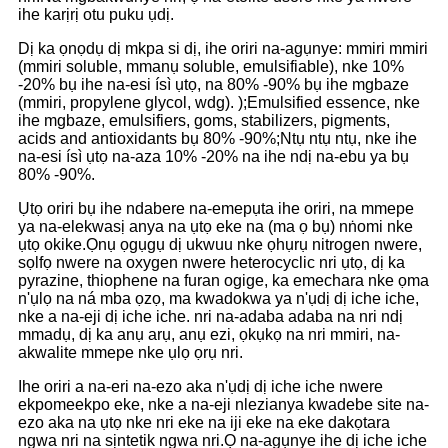
ihe karịrị otu puku ụdị.
Dị ka ọnọdụ dị mkpa si dị, ihe oriri na-agụnye: mmiri mmiri
(mmiri soluble, mmanụ soluble, emulsifiable), nke 10%
-20% bụ ihe na-esi ísì ụtọ, na 80% -90% bụ ihe mgbaze
(mmiri, propylene glycol, wdg). );Emulsified essence, nke
ihe mgbaze, emulsifiers, goms, stabilizers, pigments,
acids and antioxidants bụ 80% -90%;Ntụ ntụ ntụ, nke ihe
na-esi ísì ụtọ na-aza 10% -20% na ihe ndị na-ebu ya bụ
80% -90%.
Ụtọ oriri bụ ihe ndabere na-emepụta ihe oriri, na mmepe
ya na-elekwasị anya na ụtọ eke na (ma ọ bụ) nṅomi nke
ụtọ okike.Ọnụ ọgụgụ dị ukwuu nke ọhụrụ nitrogen nwere,
sọlfọ nwere na oxygen nwere heterocyclic nri ụtọ, dị ka
pyrazine, thiophene na furan ogige, ka emechara nke ọma
n'ụlọ na ná mba ọzọ, ma kwadokwa ya n'ụdị dị iche iche,
nke a na-eji dị iche iche. nri na-adaba adaba na nri ndị
mmadụ, dị ka anụ arụ, anụ ezi, ọkụkọ na nri mmiri, na-
akwalite mmepe nke ụlọ ọrụ nri.
Ihe oriri a na-eri na-ezo aka n'ụdị dị iche iche nwere
ekpomeekpo eke, nke a na-eji nlezianya kwadebe site na-
ezo aka na ụtọ nke nri eke na iji eke na eke dakọtara
ngwa nri na sịntetik ngwa nri.Ọ na-agụnye ihe dị iche iche