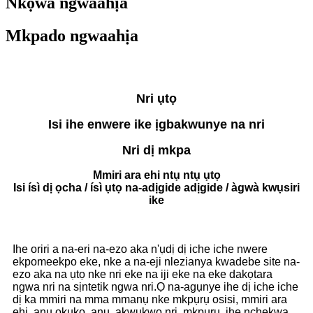
Nkọwa ngwaahịa
Mkpado ngwaahịa
Nri ụtọ
Isi ihe enwere ike ịgbakwunye na nri
Nri dị mkpa
Mmiri ara ehi ntụ ntụ ụtọ
Isi ísì dị ọcha / ísì ụtọ na-adịgide adịgide / àgwà kwụsiri
ike
Ihe oriri a na-eri na-ezo aka n'ụdị dị iche iche nwere
ekpomeekpo eke, nke a na-eji nlezianya kwadebe site na-
ezo aka na ụtọ nke nri eke na iji eke na eke dakọtara
ngwa nri na sịntetik ngwa nri.Ọ na-agụnye ihe dị iche iche
dị ka mmiri na mma mmanụ nke mkpụrụ osisi, mmiri ara
ehi, anụ ọkụkọ, anụ, akwụkwọ nri, mkpụrụ, ihe nchekwa,