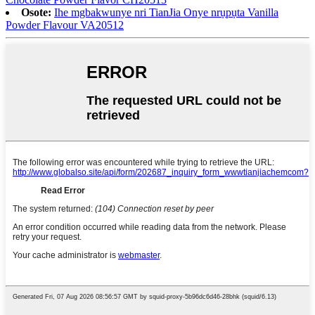
Osote:
Ihe mgbakwunye nri TianJia Onye nrụpụta Vanilla
Powder Flavour VA20512