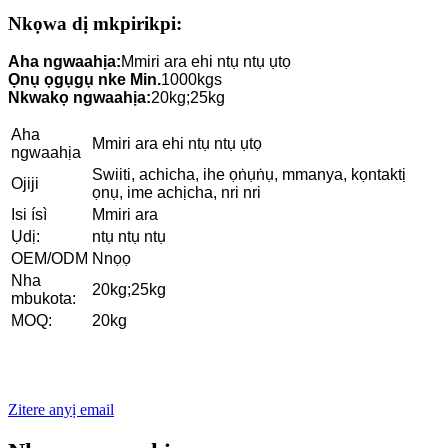
Nkọwa dị mkpirikpi:
Aha ngwaahịa:
Mmiri ara ehi ntụ ntụ ụtọ
Ọnụ ọgụgụ nke Min.
1000kgs
Nkwakọ ngwaahịa:
20kg;25kg
Aha
Mmiri ara ehi ntụ ntụ ụtọ
ngwaahịa
Swiiti, achicha, ihe ọṅụṅụ, mmanya, kọntaktị
Ojiji
ọnụ, ime achịcha, nri nri
Isi ísì
Mmiri ara
Ụdị:
ntụ ntụ ntụ
OEM/ODM
Nnọọ
Nha
20kg;25kg
mbukota:
MOQ:
20kg
Zitere anyị email